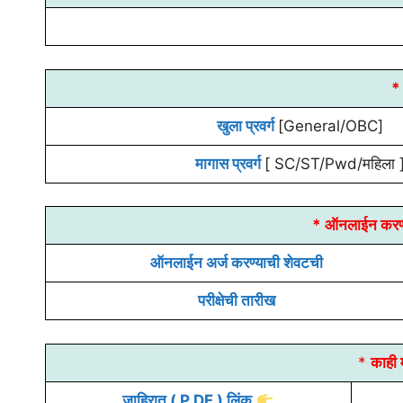
* 
खुला प्रवर्ग
[General/OBC]
मागास प्रवर्ग
[ SC/ST/Pwd/महिला 
* ऑनलाईन करण्
ऑनलाईन अर्ज करण्याची शेवटची
परीक्षेची तारीख
*
काही म
जाहिरात
( P.DF.) लिंक