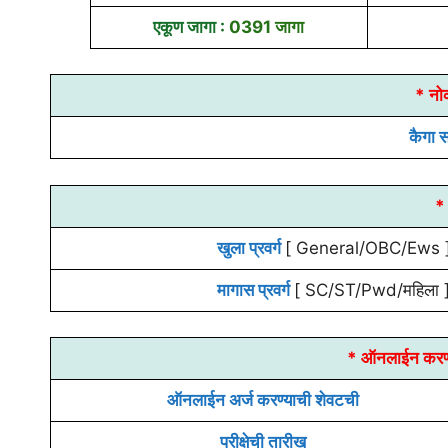
एकूण जागा :
0391 जागा
* नो
कैगा 
* 
खुला प्रवर्ग
[ General/OBC/Ews 
मागास प्रवर्ग
[ SC/ST/Pwd/महिला 
* ऑनलाईन करण्
ऑनलाईन अर्ज करण्याची शेवटची
परीक्षेची तारीख