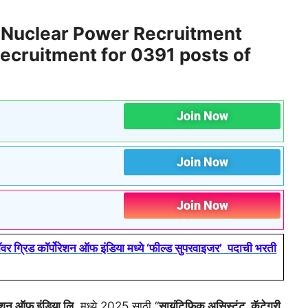
/
Nuclear Power Recruitment
ecruitment for 0391 posts of
Join Now
Join Now
Join Now
िड कॉर्पोरेशन ऑफ इंडिया मध्ये ‘फील्ड सुपरवाइजर’ पदाची भरती
ोरेशन ऑफ इंडिया लि
. मध्ये 2025 साठी “
सायंटिफिक असिस्टंट, कॅटेगरी