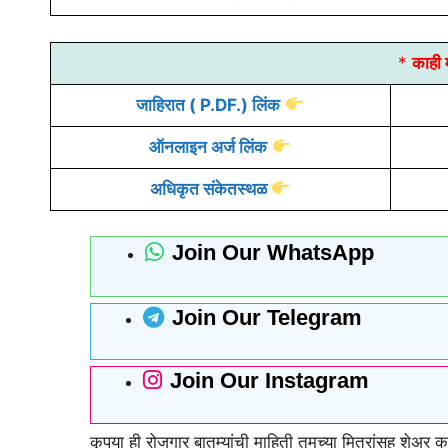
*
काही म
जाहिरात
( P.DF.) लिंक
ऑनलाइन
अर्ज
लिंक
अधिकृत संकेतस्थळ
Join Our WhatsApp
Join Our Telegram
Join Our Instagram
कृपया ही रोजगार बातम्यांची माहिती तुमच्या मित्रांसह शेअ