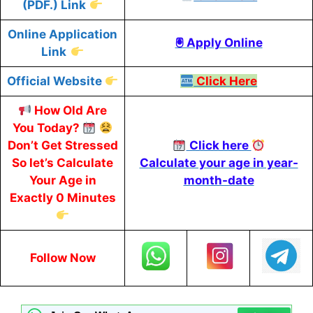
(PDF.) Link
Online Application
🖲 Apply Online
Link
Official Website
Click Here
How Old Are
You Today?
Don’t Get Stressed
Click here
So let’s Calculate
Calculate your age in year-
Your Age in
month-date
Exactly 0 Minutes
Follow Now