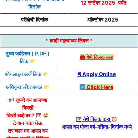
12 सप्टेंबर
2025
पर्यंत
दिनांक
परीक्षेची दिनांक
ऑक्टोबर 2025
*
काही महत्वाच्या लिक्स
*
मुख्य
जाहिरात
( P.DF.)
🖨 येथे क्लिक करा
लिंक
ऑनलाइन
अर्ज
लिंक
🖲 Apply Online
अधिकृत संकेतस्थळ
Click Here
तुमचे वय आजच्या
दिवशी
किती आहे बर ?
येथे क्लिक करा
टेन्शन नका घेऊ
आपल वय मोजा वर्ष-महिना-दिनांक मध्ये
तर चला मग आपल वय