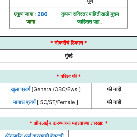
पूर्ण
एकूण जागा :
286
कृपया सविस्तर माहितीसाठी मुख्य
जागा
जाहिरात पहा
..
* नोकरीचे ठिकाण *
मुंबई
* परिक्षा फी *
खुला प्रवर्ग
[General/OBC/Ews ]
फी नाही
मागास प्रवर्ग
[ SC/ST/Female ]
फी नाही
* ऑनलाईन करण्याच्या
महत्त्वाच्या तारखा:
*
ऑनलाईन अर्ज करण्याची शेवटची