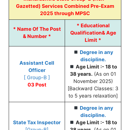
Gazetted) Services Combined Pre-Exam
2025 through MPSC
*
Educational
*
Name Of The Post
Qualification
&
Age
& Number *
Limit *
Degree in any
discipline.
Assistant Cell
Age Limit :- 18 to
Officer
38 years.
(As on 01
[ Group-B ]
November 2025)
03 Post
[Backward Classes: 3
to 5 years relaxation]
Degree in any
discipline.
State Tax Inspector
Age Limit :- 18 to
[Group-B]
38 years.
(As on 01