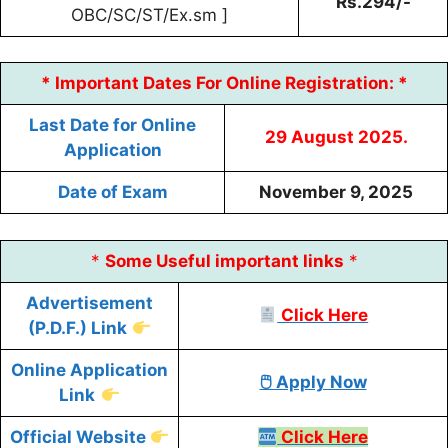
Rs.294/-
OBC/SC/ST/Ex.sm ]
* Important Dates For Online Registration: *
Last Date for Online
29 August
2025.
Application
Date of Exam
November 9, 2025
*
Some
Useful
important links
*
Advertisement
Click Here
(P.D.F.) Link
Online Application
🖱 Apply Now
Link
Official Website
Click Here