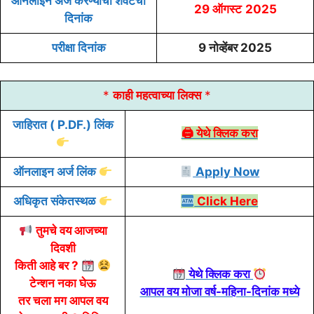
ऑनलाईन अर्ज करण्याची शेवटची
29 ऑगस्ट
2025
दिनांक
परीक्षा दिनांक
9 नोव्हेंबर 2025
*
काही महत्वाच्या लिक्स
*
जाहिरात
( P.DF.) लिंक
🖨 येथे क्लिक करा
ऑनलाइन
अर्ज
लिंक
Apply Now
अधिकृत संकेतस्थळ
Click Here
तुमचे वय आजच्या
दिवशी
किती आहे बर ?
येथे क्लिक करा
टेन्शन नका घेऊ
आपल वय मोजा वर्ष-महिना-दिनांक मध्ये
तर चला मग आपल वय