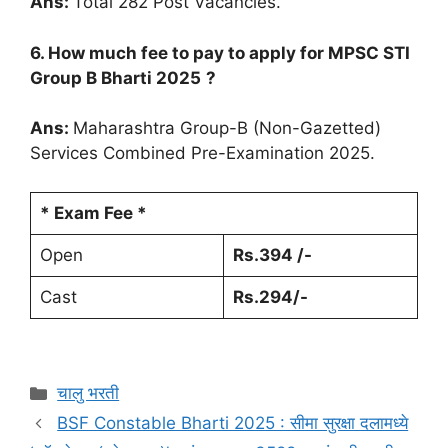
Ans:
Total 282 Post Vacancies.
6. How much fee to pay to apply for MPSC STI
Group B Bharti 2025
?
Ans:
Maharashtra Group-B (Non-Gazetted)
Services Combined Pre-Examination 2025.
* Exam Fee *
Open
Rs.394
/-
Cast
Rs.294/-
चालु भरती
BSF Constable Bharti 2025 : सीमा सुरक्षा दलामध्ये