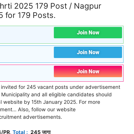
rti 2025 179 Post / Nagpur
 for 179 Posts.
Join Now
Join Now
Join Now
e invited for 245 vacant posts under advertisement
unicipality and all eligible candidates should
ial website by 15th January 2025. For more
sement… Also, follow our website
ecruitment advertisements.
4/PR
,
Total :
245 जागा