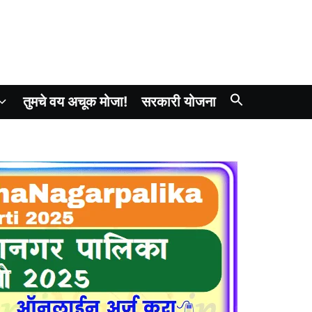
तुमचे वय अचूक मोजा!
सरकारी योजना