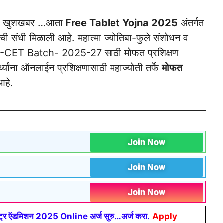
. खुशखबर …आता
Free Tablet Yojna 2025
अंतर्गत
याची संधी मिळाली आहे. महात्मा ज्योतिबा-फुले संशोधन व
HT-CET Batch- 2025-27 साठी मोफत प्रशिक्षण
र्थ्यांना ऑनलाईन प्रशिक्षणासाठी महाज्योती तर्फे
मोफत
आहे.
Join Now
Join Now
Join Now
र ऍडमिशन 2025 Online अर्ज सुरु…अर्ज करा.
Apply