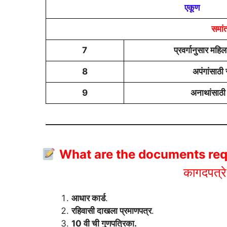
एकूण
समां
7
प्रवर्गानुसार महि
8
अपंगांसाठी
9
अनाथांसाठी
What are the documents req
कागदपत्र
आधार कार्ड
.
रहिवासी दाखला प्रमाणपत्र
.
10 वी ची गुणपत्रिका.