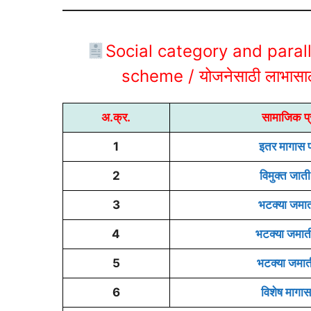
Social category and parall
scheme
/ योजनेसाठी लाभासाठ
अ.क्र.
सामाजिक प्
1
इतर मागास प
2
विमुक्त जा
3
भटक्या जमा
4
भटक्या जमा
5
भटक्या जमा
6
विशेष मागास