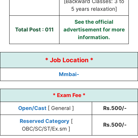
[Backward Classes: 3 to
5 years relaxation]
See the official
Total Post : 011
advertisement for more
information.
* Job Location *
Mmbai-
* Exam Fee *
Open/Cast
[ General ]
Rs.500/-
Reserved Category
[
Rs.500/-
OBC/SC/ST/Ex.sm ]