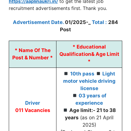
https://aaplinaukri.in/
to get the latest job
recruitment advertisements first. Thank you.
Advertisement Date.
01/2025-_
Total :
284
Post
*
Educational
*
Name Of The
Qualification
&
Age Limit
Post & Number *
*
10th pass
Light
motor vehicle driving
license
03 years of
Driver
experience
011 Vacancies
Age limit:- 21 to 38
years
(as on 21 April
2025)